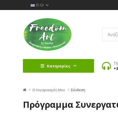
El-Gr
Τη
Κατηγορίες
+3
O Λογαριασμός Μου
Σύνδεση
Πρόγραμμα Συνεργα