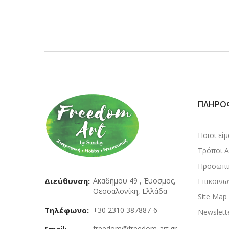
ΠΛΗΡΟ
Ποιοι εί
Τρόποι 
Προσωπι
Διεύθυνση:
Ακαδήμου 49 , Έυοσμος,
Επικοινω
Θεσσαλονίκη, Ελλάδα
Site Map
Τηλέφωνο:
+30 2310 387887-6
Newslett
freedom@freedom-art.gr