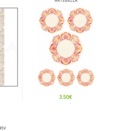
ARTEBELLA
3.50€
45V