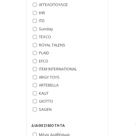
ΑΓΓΕΛΟΠΟΥΛΟΣ
IHR
ITD
Sunday
TEXCO
ROYAL TALENS
PLAID
EFCO
ITEM INTERNATIONAL
ARGY TOYS
ARTEBELLA
KALIT
GIOTTO
SAGEN
ΔΙΑΘΕΣΙΜΌΤΗΤΑ
Μόνο Διαθέσιμα