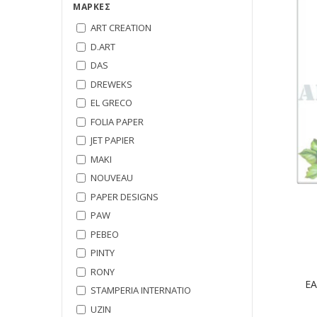
ΜΆΡΚΕΣ
ART CREATION
D.ART
DAS
DREWEKS
EL GRECO
FOLIA PAPER
JET PAPIER
MAKI
NOUVEAU
PAPER DESIGNS
PAW
PEBEO
PINTY
RONY
EA
STAMPERIA INTERNATIO
UZIN