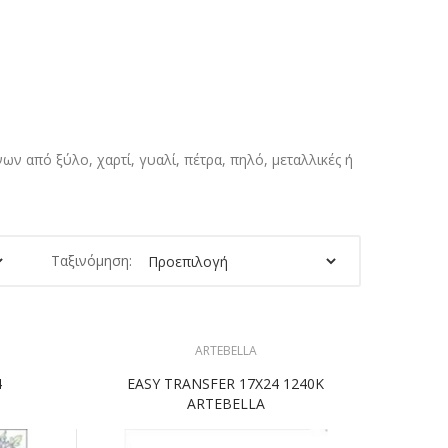
νων από ξύλο, χαρτί, γυαλί, πέτρα, πηλό, μεταλλικές ή
Ταξινόμηση:
ARTEBELLA
4
EASY TRANSFER 17Χ24 1240K
ARTEBELLA