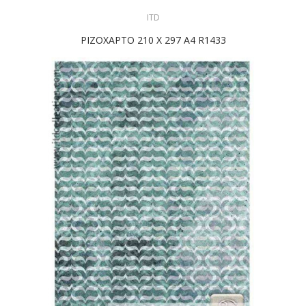
ITD
ΡΙΖΟΧΑΡΤΟ 210 X 297 A4 R1433