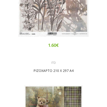
1.60€
ITD
ΡΙΖΟΧΑΡΤΟ 210 Χ 297 Α4