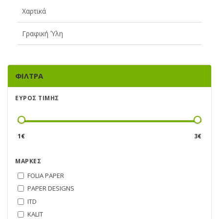
Χαρτικά
Γραφική Ύλη
ΦΊΛΤΡΑ
ΕΎΡΟΣ ΤΙΜΉΣ
1
€
3
€
ΜΆΡΚΕΣ
FOLIA PAPER
PAPER DESIGNS
ITD
KALIT