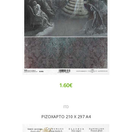
1.60€
ITD
ΡΙΖΟΧΑΡΤΟ 210 Χ 297 Α4