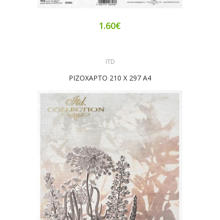
1.60€
ITD
ΡΙΖΟΧΑΡΤΟ 210 Χ 297 Α4