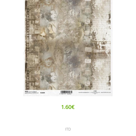
1.60€
ITD