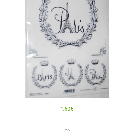
1.60€
ITD