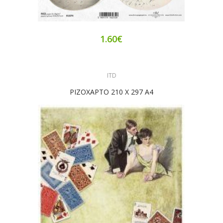
1.60€
ITD
ΡΙΖΟΧΑΡΤΟ 210 Χ 297 Α4