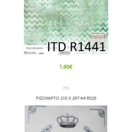
1.60€
ITD
ΡΙΖΟΧΑΡΤΟ 210 X 297 A4 R520