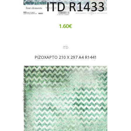
1.60€
ITD
ΡΙΖΟΧΑΡΤΟ 210 X 297 A4 R1441