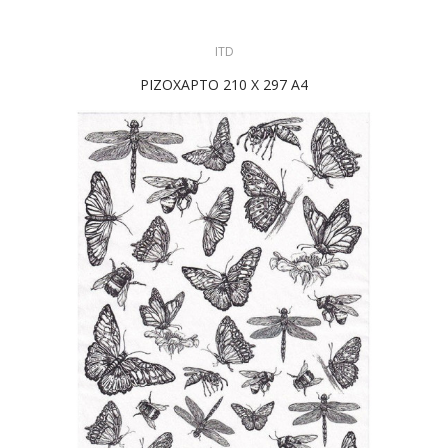
ITD
ΡΙΖΟΧΑΡΤΟ 210 Χ 297 Α4