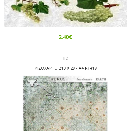
2.40€
ITD
ΡΙΖΟΧΑΡΤΟ 210 X 297 A4 R1419