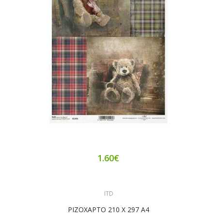
1.60€
ITD
ΡΙΖΟΧΑΡΤΟ 210 Χ 297 Α4