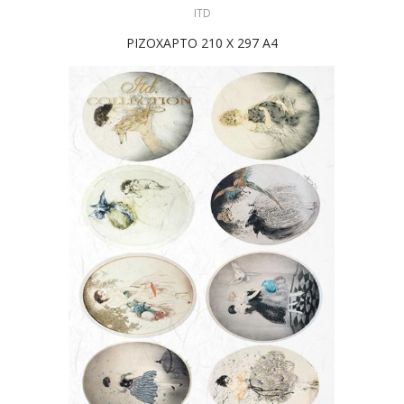
ITD
ΡΙΖΟΧΑΡΤΟ 210 Χ 297 Α4