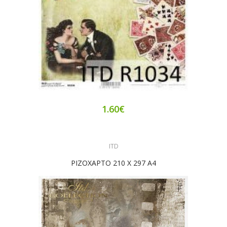
1.60€
ITD
ΡΙΖΟΧΑΡΤΟ 210 Χ 297 Α4