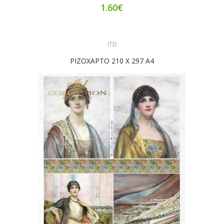
1.60€
ITD
ΡΙΖΟΧΑΡΤΟ 210 Χ 297 Α4