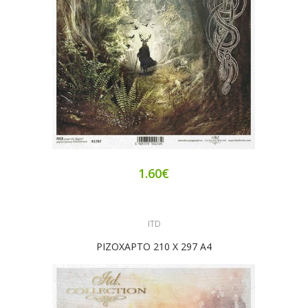
1.60€
ITD
ΡΙΖΟΧΑΡΤΟ 210 Χ 297 Α4