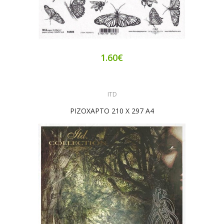
1.60€
ITD
ΡΙΖΟΧΑΡΤΟ 210 Χ 297 Α4