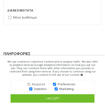
ΔΙΑΘΕΣΙΜΌΤΗΤΑ
Μόνο Διαθέσιμα
ΠΛΗΡΟΦΟΡΊΕΣ
We use cookies to customize content and to analyze traffic. We also offer
to analytics services (Google Analytics) information on how you use our
Ποιοι είμαστε
site. They can combine them with other information you provide or
collected from using their services. If you choose to continue using our
Τρόποι Αποστολής & Πληρωμής
website, you consent to the use of our cookies.
Προσωπικά δεδομένα
Required
Preferences
Statistics
Marketing
Επικοινωνήστε μαζί μας
Site Map
I ACCEPT
Newsletter