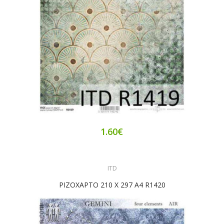
1.60€
ITD
ΡΙΖΟΧΑΡΤΟ 210 X 297 A4 R1420