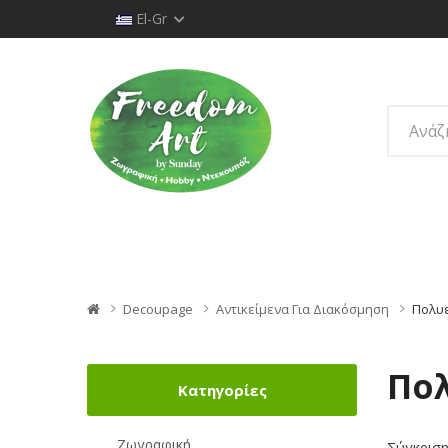
El-Gr
Decoupage
Αντικείμενα Για Διακόσμηση
Πολυε
Πολ
Κατηγορίες
Ζωγραφική
Σύγκριση