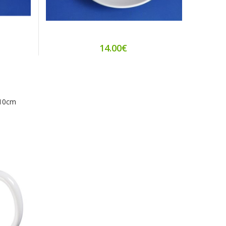
14.00€
 10cm