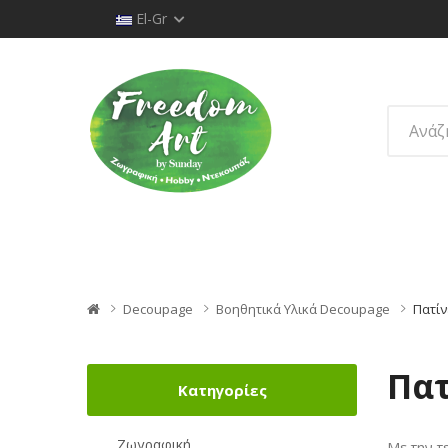
El-Gr
Decoupage
Βοηθητικά Υλικά Decoupage
Πατίν
Πατ
Κατηγορίες
Ζωγραφική
Με την τ