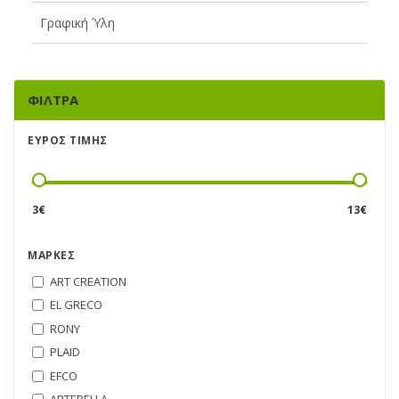
Γραφική Ύλη
ΦΊΛΤΡΑ
ΕΎΡΟΣ ΤΙΜΉΣ
3
€
13
€
ΜΆΡΚΕΣ
ART CREATION
EL GRECO
RONY
PLAID
EFCO