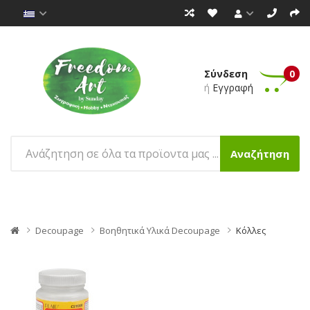
Σύνδεση
0
ή
Εγγραφή
Αναζήτηση
Decoupage
Βοηθητικά Υλικά Decoupage
Κόλλες