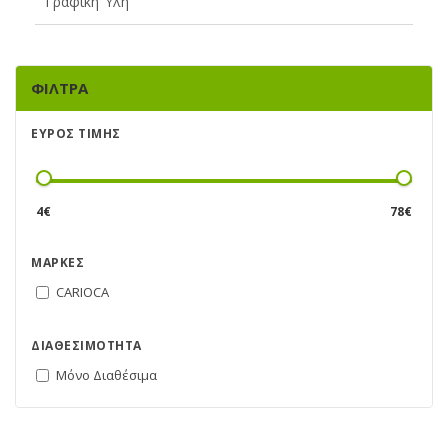
Γραφική Ύλη
ΦΊΛΤΡΑ
ΕΎΡΟΣ ΤΙΜΉΣ
4
€
78
€
ΜΆΡΚΕΣ
CARIOCA
ΔΙΑΘΕΣΙΜΌΤΗΤΑ
Μόνο Διαθέσιμα