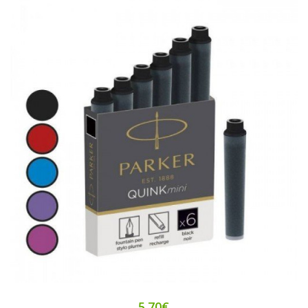
5.70€