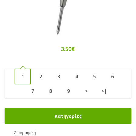
3.50€
1
2
3
4
5
6
7
8
9
>
>|
Κατηγορίες
Ζωγραφική