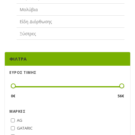
Μολύβια
Είδη Διόρθωσης
Ξύστρες
ΦΊΛΤΡΑ
ΕΎΡΟΣ ΤΙΜΉΣ
0
€
56
€
ΜΆΡΚΕΣ
AG
GATARIC