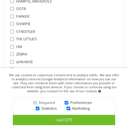
HANIPOL ARKADIUSZ
OOTB
PARKER
SHARPIE
STAEDTLER
THE LITTLIES
UNI
ZEBRA
ΔΙΑΚΑΚΗΣ
ΡΟΜΑ ΕΛΛΑΣ Α.Ε.Β.Ε.
We use cookies to customize content and to analyze traffic. We also offer
Sunday
to analytics services (Google Analytics) information on how you use our
site. They can combine them with other information you provide or
ITEM INTERNATIONAL
collected from using their services. If you choose to continue using our
website, you consent to the use of our cookies.
FABER CASTELL
CARIOCA
Required
Preferences
BIC
Statistics
Marketing
I ACCEPT
ΔΙΑΘΕΣΙΜΌΤΗΤΑ