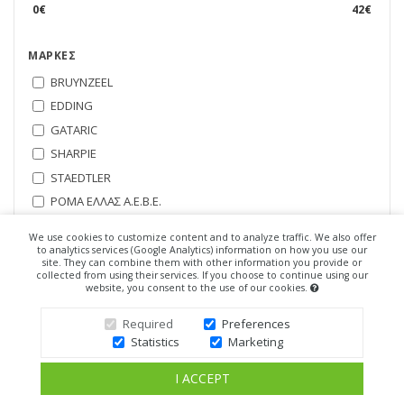
0
€
42
€
ΜΆΡΚΕΣ
BRUYNZEEL
EDDING
GATARIC
SHARPIE
STAEDTLER
ΡΟΜΑ ΕΛΛΑΣ Α.Ε.Β.Ε.
BIELLA
We use cookies to customize content and to analyze traffic. We also offer
SAKURA
to analytics services (Google Analytics) information on how you use our
site. They can combine them with other information you provide or
Sunday
collected from using their services. If you choose to continue using our
website, you consent to the use of our cookies.
FABER CASTELL
BIC
Required
Preferences
Statistics
Marketing
ΔΙΑΘΕΣΙΜΌΤΗΤΑ
I ACCEPT
Μόνο Διαθέσιμα