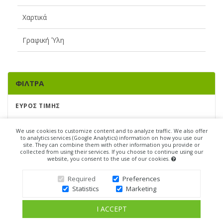
Χαρτικά
Γραφική Ύλη
ΦΊΛΤΡΑ
ΕΎΡΟΣ ΤΙΜΉΣ
We use cookies to customize content and to analyze traffic. We also offer
to analytics services (Google Analytics) information on how you use our
2
€
67
€
site. They can combine them with other information you provide or
collected from using their services. If you choose to continue using our
website, you consent to the use of our cookies.
ΜΆΡΚΕΣ
Required
Preferences
DAS
Statistics
Marketing
EL GRECO
I ACCEPT
PEBEO