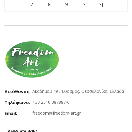
7
8
9
>
>|
Διεύθυνση:
Ακαδήμου 49 , Έυοσμος, Θεσσαλονίκη, Ελλάδα
Τηλέφωνο:
+30 2310 387887-6
Email:
freedom@freedom-art.gr
ΠΛΗΡΟΦΟΡΊΕΣ