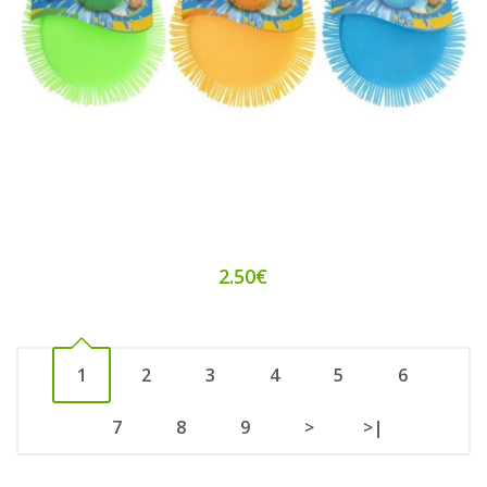
2.50€
1
2
3
4
5
6
7
8
9
>
>|