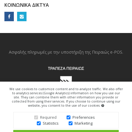
ΚΟΙΝΩΝΙΚΆ ΔΊΚΤΥΑ
Ασφαλής πληρωμές με την υποστήριξη της Πειραιώς e-POS.
We use cookies to customize content and to analyze traffic. We also offer
to analytics services (Google Analytics) information on how you use our
site. They can combine them with other information you provide or
collected from using their services. If you choose to continue using our
website, you consent to the use of our cookies.
Copyright © 2022. All Right Reserved.
Required
Preferences
Statistics
Marketing
Design By Freedom-Art.gr