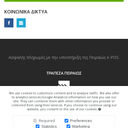
ΚΟΙΝΩΝΙΚΆ ΔΊΚΤΥΑ
Ασφαλής πληρωμές με την υποστήριξη της Πειραιώς e-POS.
We use cookies to customize content and to analyze traffic. We also offer
to analytics services (Google Analytics) information on how you use our
site. They can combine them with other information you provide or
collected from using their services. If you choose to continue using our
website, you consent to the use of our cookies.
Copyright © 2022. All Right Reserved.
Required
Preferences
Statistics
Marketing
Design By Freedom-Art.gr