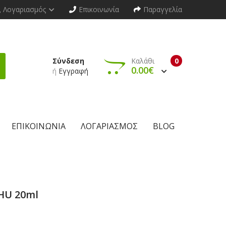
Λογαριασμός
Επικοινωνία
Παραγγελία
Σύνδεση
Καλάθι
0
0.00€
ή
Εγγραφή
ΕΠΙΚΟΙΝΩΝΊΑ
ΛΟΓΑΡΙΑΣΜΌΣ
BLOG
HU 20ml