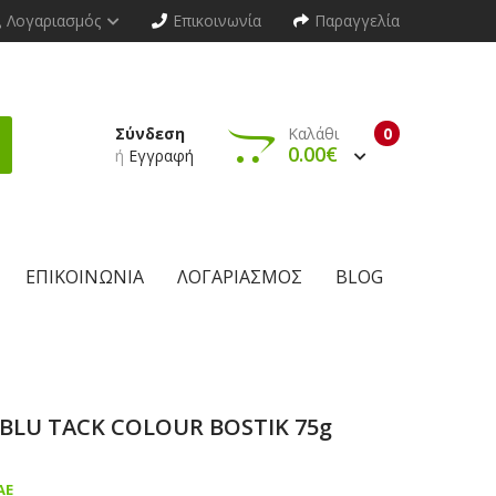
Λογαριασμός
Επικοινωνία
Παραγγελία
Σύνδεση
Καλάθι
0
0.00€
ή
Εγγραφή
ΕΠΙΚΟΙΝΩΝΊΑ
ΛΟΓΑΡΙΑΣΜΌΣ
BLOG
BLU TACK COLOUR BOSTIK 75g
AE