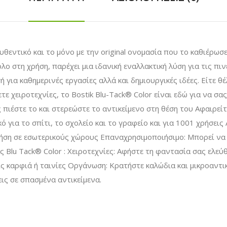
υθεντικό και το μόνο με την original ονομασία που το καθιέρωσ
ο στη χρήση, παρέχει μια ιδανική εναλλακτική λύση για τις πινέ
ή για καθημερινές εργασίες αλλά και δημιουργικές ιδέες. Είτε 
χειροτεχνίες, το Bostik Blu-Tack® Color είναι εδώ για να σας β
 πιέστε το και στερεώστε το αντικείμενο στη θέση του Αφαιρείτ
ό για το σπίτι, το σχολείο και το γραφείο και για 1001 χρήσεις
χρήση σε εσωτερικούς χώρους Επαναχρησιμοποιήσιμο: Μπορεί ν
 Blu Tack® Color : Χειροτεχνίες: Αφήστε τη φαντασία σας ελεύ
ίς καρφιά ή ταινίες Οργάνωση: Κρατήστε καλώδια και μικροαντικ
ις σε σπασμένα αντικείμενα.