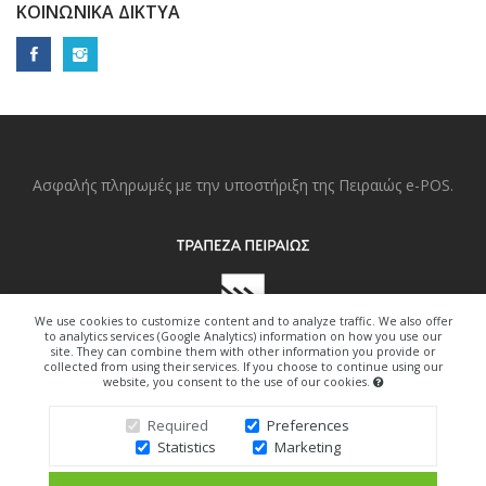
ΚΟΙΝΩΝΙΚΆ ΔΊΚΤΥΑ
Ασφαλής πληρωμές με την υποστήριξη της Πειραιώς e-POS.
We use cookies to customize content and to analyze traffic. We also offer
to analytics services (Google Analytics) information on how you use our
site. They can combine them with other information you provide or
collected from using their services. If you choose to continue using our
website, you consent to the use of our cookies.
Copyright © 2022. All Right Reserved.
Required
Preferences
Statistics
Marketing
Design By Freedom-Art.gr