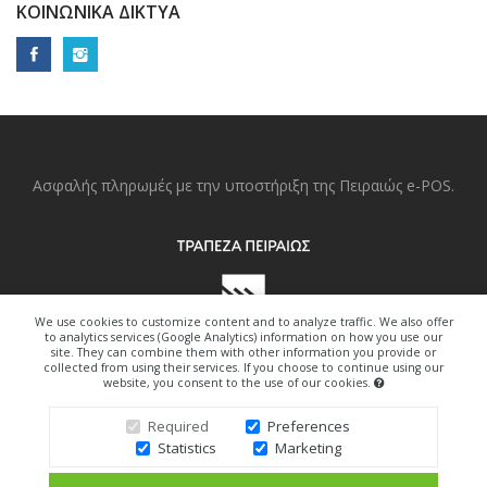
ΚΟΙΝΩΝΙΚΆ ΔΊΚΤΥΑ
Ασφαλής πληρωμές με την υποστήριξη της Πειραιώς e-POS.
We use cookies to customize content and to analyze traffic. We also offer
to analytics services (Google Analytics) information on how you use our
site. They can combine them with other information you provide or
collected from using their services. If you choose to continue using our
website, you consent to the use of our cookies.
Copyright © 2022. All Right Reserved.
Required
Preferences
Statistics
Marketing
Design By Freedom-Art.gr