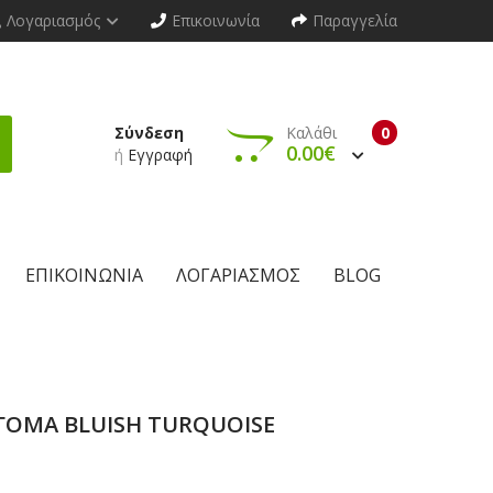
Λογαριασμός
Επικοινωνία
Παραγγελία
Σύνδεση
Καλάθι
0
0.00€
ή
Εγγραφή
ΕΠΙΚΟΙΝΩΝΊΑ
ΛΟΓΑΡΙΑΣΜΌΣ
BLOG
 ΓΟΜΑ BLUISH TURQUOISE