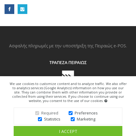
Ασφαλής πληρωμές με την υποστήριξη της Πειραιώς e-POS.
We use cookies to customize content and to analyze traffic. We also offer
to analytics services (Google Analytics) information on how you use our
site. They can combine them with other information you provide or
collected from using their services. If you choose to continue using our
website, you consent to the use of our cookies.
Copyright © 2022. All Right Reserved.
Required
Preferences
Statistics
Marketing
Design By Freedom-Art.gr
I ACCEPT