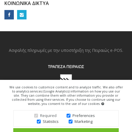
ΚΟΙΝΩΝΙΚΆ ΔΊΚΤΥΑ
Ασφαλής πληρωμές με την υποστήριξη της Πειραιώς e-POS.
We use cookies to customize content and to analyze traffic. We also offer
to analytics services (Google Analytics) information on how you use our
site. They can combine them with other information you provide or
collected from using their services. If you choose to continue using our
website, you consent to the use of our cookies.
Copyright © 2022. All Right Reserved.
Required
Preferences
Statistics
Marketing
Design By Freedom-Art.gr