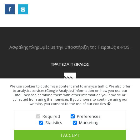
Ασφαλής πληρωμές με την υποστήριξη της Πειραιώς e-POS.
We use cookies to customize content and to analyze traffic. We also offer
to analytics services (Google Analytics) information on how you use our
site. They can combine them with other information you provide or
collected from using their services. If you choose to continue using our
website, you consent to the use of our cookies.
Copyright © 2022. All Right Reserved.
Required
Preferences
Statistics
Marketing
Design By Freedom-Art.gr
I ACCEPT