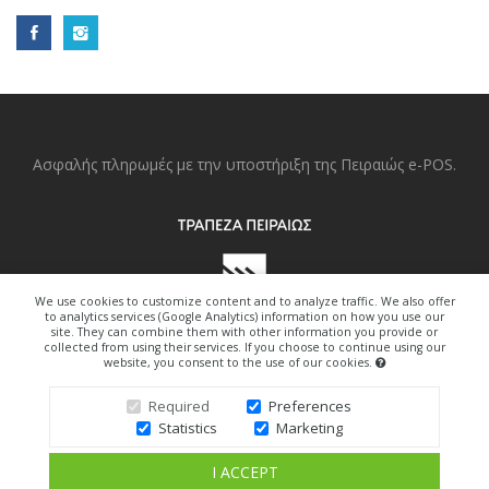
Ασφαλής πληρωμές με την υποστήριξη της Πειραιώς e-POS.
We use cookies to customize content and to analyze traffic. We also offer
to analytics services (Google Analytics) information on how you use our
site. They can combine them with other information you provide or
collected from using their services. If you choose to continue using our
website, you consent to the use of our cookies.
Copyright © 2022. All Right Reserved.
Required
Preferences
Statistics
Marketing
Design By Freedom-Art.gr
I ACCEPT