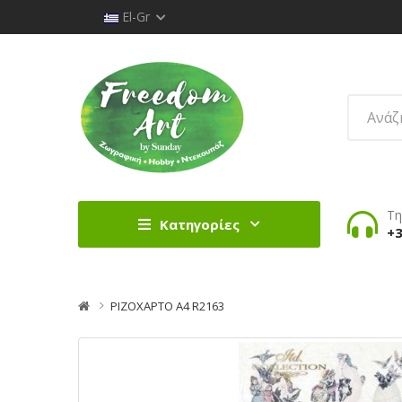
El-Gr
Τη
Κατηγορίες
+3
ΡΙΖΟΧΑΡΤΟ Α4 R2163