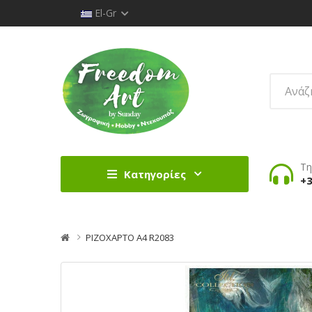
El-Gr
Τη
Κατηγορίες
+3
ΡΙΖΟΧΑΡΤΟ Α4 R2083