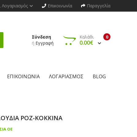
Λογαριασμός
Επικοινωνία
Παραγγελία
Σύνδεση
Καλάθι
0
0.00€
ή
Εγγραφή
ΕΠΙΚΟΙΝΩΝΊΑ
ΛΟΓΑΡΙΑΣΜΌΣ
BLOG
ΟΥΔΙΑ ΡΟΖ-ΚΟΚΚΙΝΑ
ΣΙΑ ΟΕ