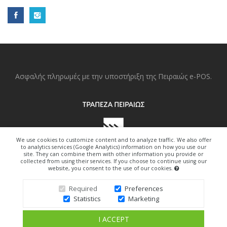
Ασφαλής πληρωμές με την υποστήριξη της Πειραιώς e-POS.
We use cookies to customize content and to analyze traffic. We also offer
to analytics services (Google Analytics) information on how you use our
site. They can combine them with other information you provide or
collected from using their services. If you choose to continue using our
website, you consent to the use of our cookies.
Copyright © 2022. All Right Reserved.
Required
Preferences
Statistics
Marketing
Design By Freedom-Art.gr
I ACCEPT