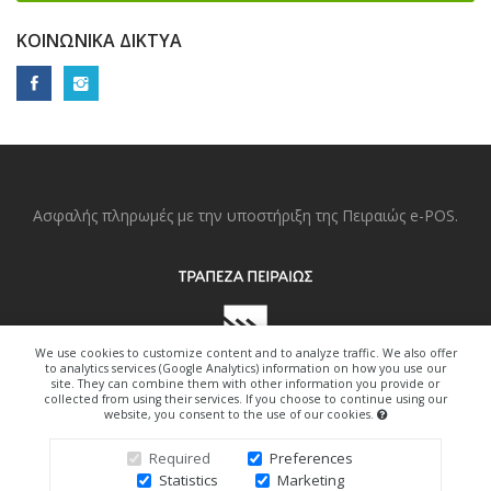
ΚΟΙΝΩΝΙΚΆ ΔΊΚΤΥΑ
Ασφαλής πληρωμές με την υποστήριξη της Πειραιώς e-POS.
We use cookies to customize content and to analyze traffic. We also offer
to analytics services (Google Analytics) information on how you use our
site. They can combine them with other information you provide or
collected from using their services. If you choose to continue using our
website, you consent to the use of our cookies.
Copyright © 2022. All Right Reserved.
Required
Preferences
Statistics
Marketing
Design By Freedom-Art.gr