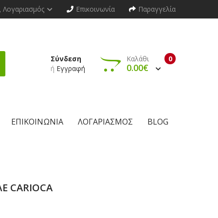
Λογαριασμός
Επικοινωνία
Παραγγελία
Σύνδεση
Καλάθι
0
0.00€
ή
Εγγραφή
ΕΠΙΚΟΙΝΩΝΊΑ
ΛΟΓΑΡΙΑΣΜΌΣ
BLOG
Ε CARIOCA