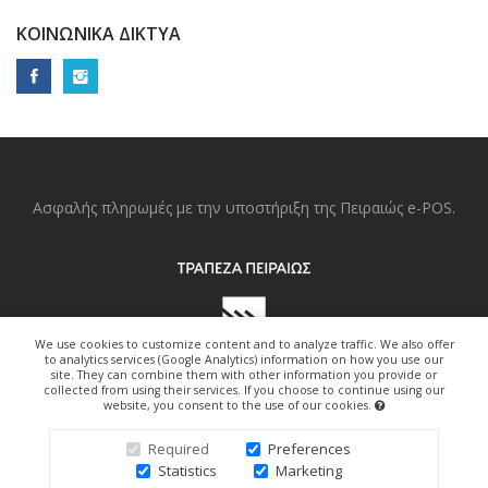
ΚΟΙΝΩΝΙΚΆ ΔΊΚΤΥΑ
Ασφαλής πληρωμές με την υποστήριξη της Πειραιώς e-POS.
We use cookies to customize content and to analyze traffic. We also offer
to analytics services (Google Analytics) information on how you use our
site. They can combine them with other information you provide or
collected from using their services. If you choose to continue using our
website, you consent to the use of our cookies.
Copyright © 2022. All Right Reserved.
Required
Preferences
Statistics
Marketing
Design By Freedom-Art.gr