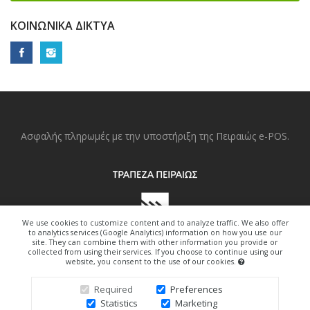
ΚΟΙΝΩΝΙΚΆ ΔΊΚΤΥΑ
Ασφαλής πληρωμές με την υποστήριξη της Πειραιώς e-POS.
We use cookies to customize content and to analyze traffic. We also offer
to analytics services (Google Analytics) information on how you use our
site. They can combine them with other information you provide or
collected from using their services. If you choose to continue using our
website, you consent to the use of our cookies.
Copyright © 2022. All Right Reserved.
Required
Preferences
Statistics
Marketing
Design By Freedom-Art.gr