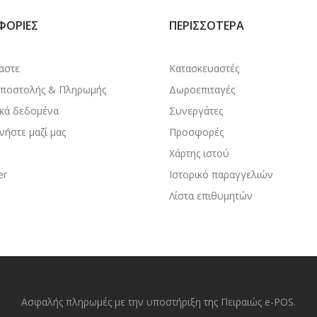
ΦΟΡΊΕΣ
ΠΕΡΙΣΣΌΤΕΡΑ
μαστε
Κατασκευαστές
Αποστολής & Πληρωμής
Δωροεπιταγές
κά δεδομένα
Συνεργάτες
νήστε μαζί μας
Προσφορές
Χάρτης ιστού
er
Ιστορικό παραγγελιών
Λίστα επιθυμητών
Ασφαλής πληρωμές με την υποστήριξη της Πειραιώς e-POS.