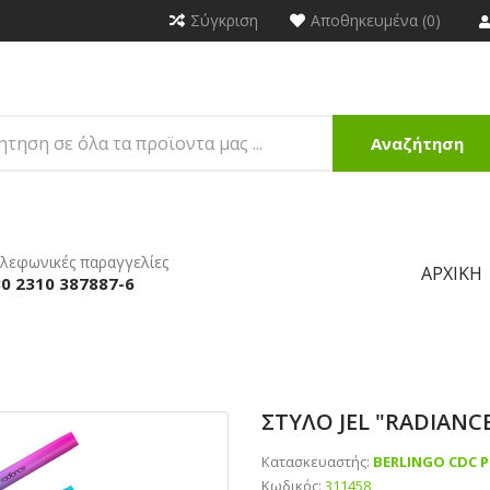
Σύγκριση
Αποθηκευμένα (0)
Αναζήτηση
λεφωνικές παραγγελίες
ΑΡΧΙΚΉ
0 2310 387887-6
ΣΤΥΛΟ JEL "RADIANC
Κατασκευαστής:
BERLINGO CDC 
Κωδικός:
311458