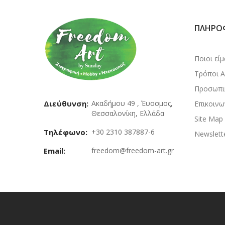
ΠΛΗΡΟ
Ποιοι εί
Τρόποι 
Προσωπι
Διεύθυνση:
Ακαδήμου 49 , Έυοσμος,
Επικοινω
Θεσσαλονίκη, Ελλάδα
Site Map
Τηλέφωνο:
+30 2310 387887-6
Newslett
Email:
freedom@freedom-art.gr