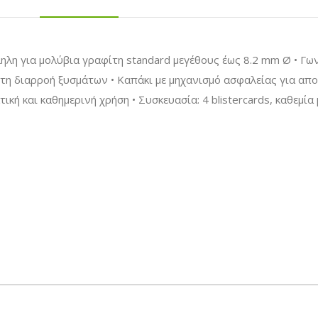
η για μολύβια γραφίτη standard μεγέθους έως 8.2 mm Ø • Γωνί
 τη διαρροή ξυσμάτων • Καπάκι με μηχανισμό ασφαλείας για απ
τική και καθημερινή χρήση • Συσκευασία: 4 blistercards, καθεμ