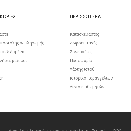
ΦΟΡΊΕΣ
ΠΕΡΙΣΣΌΤΕΡΑ
μαστε
Κατασκευαστές
Αποστολής & Πληρωμής
Δωροεπιταγές
κά δεδομένα
Συνεργάτες
νήστε μαζί μας
Προσφορές
Χάρτης ιστού
er
Ιστορικό παραγγελιών
Λίστα επιθυμητών
Ασφαλής πληρωμές με την υποστήριξη της Πειραιώς e-POS.