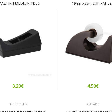
ΛΑΣΤΙΚΗ MEDIUM TD50
19mmX33m ΕΠΙΤΡΑΠΕΖ
3.20€
4.50€
THE LITTLIES
GATARIC