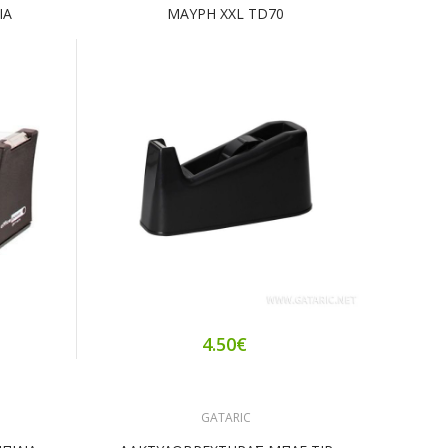
ΙΑ
ΜΑΥΡΗ XXL TD70
4.50€
GATARIC