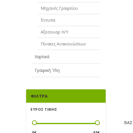
Μηχανές Γραφείου
Έντυπα
Αξεσουαρ Η/Υ
Πίνακες Ανακοινώσεων
Χαρτικά
Γραφική Ύλη
ΦΊΛΤΡΑ
ΕΎΡΟΣ ΤΙΜΉΣ
ΒΑΣ
0
€
63
€