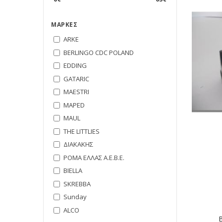
ΜΆΡΚΕΣ
ARKE
BERLINGO CDC POLAND
EDDING
GATARIC
MAESTRI
MAPED
MAUL
THE LITTLIES
ΔΙΑΚΑΚΗΣ
ΡΟΜΑ ΕΛΛΑΣ Α.Ε.Β.Ε.
BIELLA
SKREBBA
Sunday
ALCO